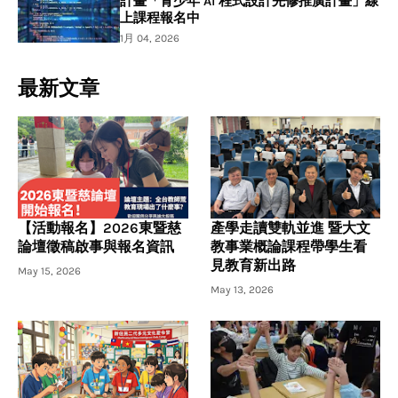
計畫「青少年 AI 程式設計先修推廣計畫」線
上課程報名中
1月 04, 2026
最新文章
【活動報名】2026東暨慈
產學走讀雙軌並進 暨大文
論壇徵稿啟事與報名資訊
教事業概論課程帶學生看
見教育新出路
May 15, 2026
May 13, 2026