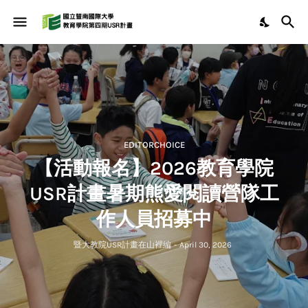
EDITORCHOICE
【活動報名】2026教育學院
USR計畫暑期熊愛閱讀營隊工
作人員招募中
暨大教院USR計畫在山裡編
-
April 30, 2026