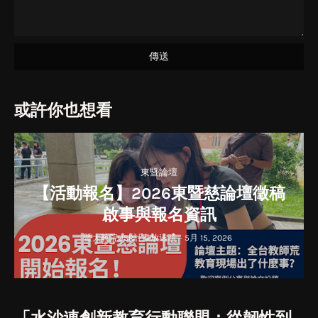
或許你也想看
東暨論壇
【活動報名】2026東暨慈論壇徵稿
啟事與報名資訊
暨大教院USR計畫放送頭
-
5月 15, 2026