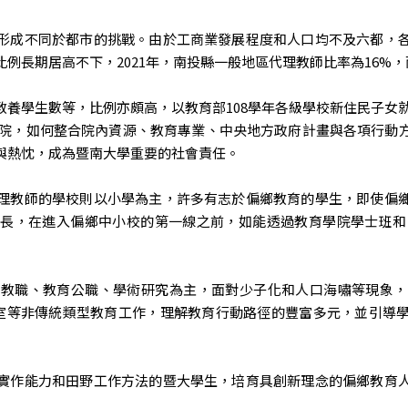
形成不同於都市的挑戰。由於工商業發展程度和人口均不及六都，
例長期居高不下，2021年，南投縣一般地區代理教師比率為16%，
養學生數等，比例亦頗高，以教育部108學年各級學校新住民子女就
育學院，如何整合院內資源、教育專業、中央地方政府計畫與各項行動
與熱忱，成為暨南大學重要的社會責任。
理教師的學校則以小學為主，許多有志於偏鄉教育的學生，即使偏
長，在進入偏鄉中小校的第一線之前，如能透過教育學院學士班和
以教職、教育公職、學術研究為主，面對少子化和人口海嘯等現象，
公室等非傳統類型教育工作，理解教育行動路徑的豐富多元，並引導
實作能力和田野工作方法的暨大學生，培育具創新理念的偏鄉教育