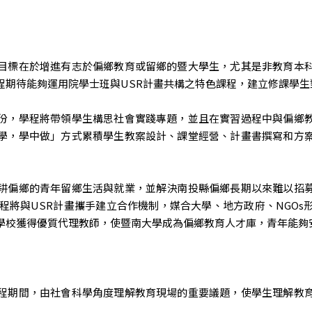
目標在於增進有志於偏鄉教育或留鄉的暨大學生，尤其是非教育本
程期待能夠運用院學士班與USR計畫共構之特色課程，建立修課學生
份，學程將帶領學生構思社會實踐專題，並且在實習過程中與偏鄉
學，學中做」方式累積學生教案設計、課堂經營、計畫書撰寫和方
耕偏鄉的青年留鄉生活與就業，並解決南投縣偏鄉長期以來難以招
程將與USR計畫攜手建立合作機制，媒合大學、地方政府、NGO
學校獲得優質代理教師，使暨南大學成為偏鄉教育人才庫，青年能夠
程期間，由社會科學角度理解教育現場的重要議題，使學生理解教