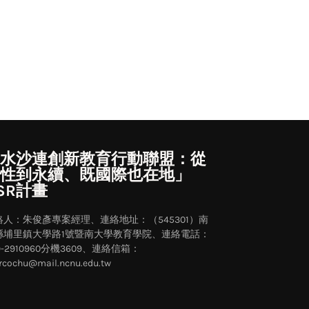
水沙連創新教育行動聯盟：從
性到永續、既國際也在地」
SR計畫
絡人：朱俊彥專案經理、連絡地址：（545301）南
縣埔里鎮大學路1號暨南大學教育學院、連絡電話：
9-2910960分機3609、連絡信箱：
cochu@mail.ncnu.edu.tw