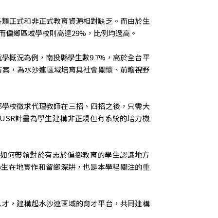
各類正式和非正式教育資源相對缺乏。而由於生
而偏鄉區域學校則高達29%，比例均過高。
學概況為例，南投縣學生數9.7%，高於全台平
方案，為水沙連區域培育具社會關懷、前瞻視野
鄉學校徵求代理教師在三招、四招之後，只需大
USR計畫為學生建構非正規但有系統的培力機
如何帶領對於有志於偏鄉教育的學生認識地方
學生在地實作和留鄉深耕，也是本學程關注的重
人才，建構起水沙連區域的育才平台，共同建構