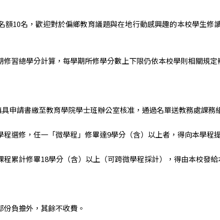
名額10名，歡迎對於偏鄉教育議題與在地行動感興趣的本校學生修讀
期修習總學分計算，每學期所修學分數上下限仍依本校學則相關規定
，請填具申請書繳至教育學院學士班辦公室核准，通過名單送教務處課務
學程選修，任一「微學程」修畢達9學分（含）以上者，得向本學程
課程累計修畢18學分（含）以上（可跨微學程採計），得由本校發給
部份負擔外，其餘不收費。