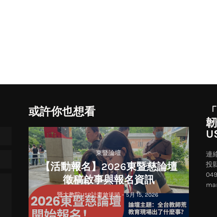
或許你也想看
「
韌
U
東暨論壇
連
投
【活動報名】2026東暨慈論壇
04
徵稿啟事與報名資訊
mar
暨大教院USR計畫放送頭
-
5月 15, 2026