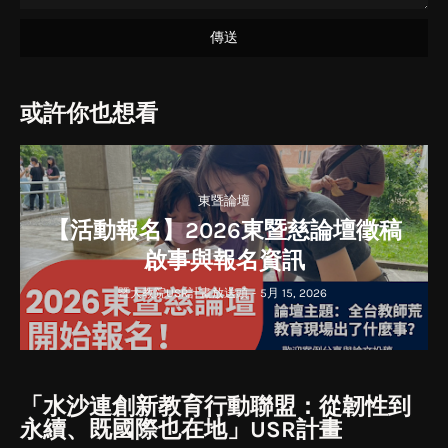
或許你也想看
東暨論壇
【活動報名】2026東暨慈論壇徵稿
啟事與報名資訊
暨大教院USR計畫放送頭
-
5月 15, 2026
「水沙連創新教育行動聯盟：從韌性到
永續、既國際也在地」USR計畫