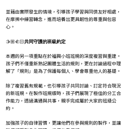
並藉由實際發生的情境，引導孩子學習與同儕友好相處，
在摩擦中練習轉念，進而培養出更具韌性的尊重與包容
心。
🫱🏼‍🫲🏻
共同守護的班級約定
本週的另一項重點在於福興小班班規的深度複習與重建。
孩子們不僅重新熟記團體生活的規則，更在討論過程中理
解了「規則」是為了保護每個人、學會尊重他人的基礎。
除了複習舊有規範，也引導孩子共同討論、訂定符合現況
的新班規。在製作班規版時，孩子們展現了極佳的分工合
作能力，透過溝通與共事，親手完成屬於大家的班級公
約。
加強孩子的自律習慣，更讓他們在參與規則的製作，並讓