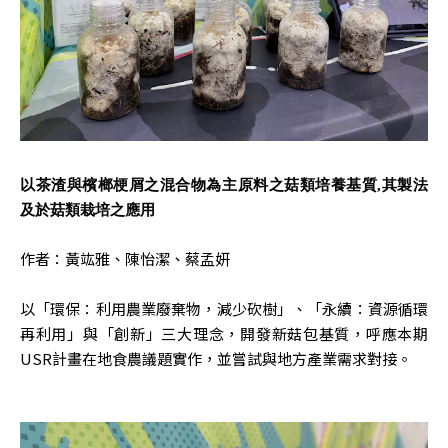
以茶渣與檳榔梗屑之混合物為主原料之菇類培養基質,其製法
及於菇類栽培之應用
作者：黃竑雅、陳怡潔、蔡孟妍
以「環保：利用農業廢棄物，減少砍樹」、「永續：資源循環
再利用」與「創新」三大理念，開發新菇包基質，呼應本期
USR計畫在地食農議題實作，並嘗試與地方產業需求對接。