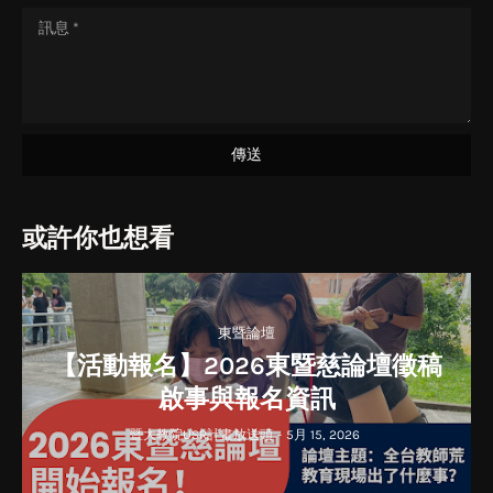
或許你也想看
東暨論壇
【活動報名】2026東暨慈論壇徵稿
啟事與報名資訊
暨大教院USR計畫放送頭
-
5月 15, 2026