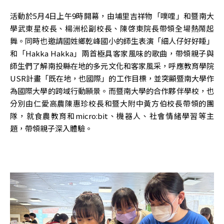
活動於5月4日上午9時開幕，由埔里吉祥物「噗哩」和暨南大
學武東星校長、楊洲松副校長、陳啓東院長帶領全場熱鬧起
舞。同時也邀請國姓鄉乾峰國小的師生表演「細人仔好好睡」
和「Hakka Hakka」兩首極具客家風味的歌曲，帶領親子與
師生們了解南投縣在地的多元文化和客家風采，呼應教育學院
USR計畫「既在地，也國際」的工作目標，並突顯暨南大學作
為國際大學的跨域行動願景。而暨南大學的合作夥伴學校，也
分別由仁愛高農陳惠珍校長和暨大附中黃方伯校長帶領的團
隊，就食農教育和micro:bit、機器人、社會情緒學習等主
題，帶領親子深入體驗。